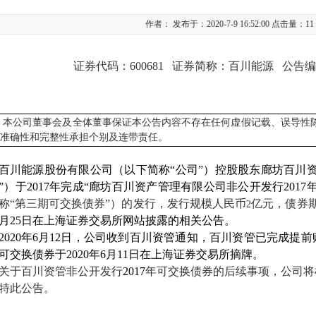
作者： 发布于：2020-7-9 16:52:00 点击量：
11
证券代码：
600681
证券简称：百川能源
公告
本公司董事会及全体董事保证本公告内容不存在任何虚假记载、误导性
、准确性和完整性承担个别及连带责任。
百川能源股份有限公司（以下简称“公司”）控股股东廊坊百川
”）于
2017
年完成“廊坊百川资产管理有限公司非公开发行
2017
称“第三期可交换债券”）的发行，发行规模人民币
亿元，债券
2
月
25
日在上海证券交易所网站披露的相关公告。
2020
年
6
月
12
日，公司收到百川资管通知，百川资管已完成提前
可交换债券于
2020
年
6
月
11
日在上海证券交易所摘牌。
关于百川资管非公开发行
2017
年可交换债券的后续事项，公司将
特此公告。